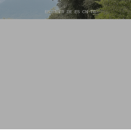
EN
IT
FR
DE
ES
CN
TC